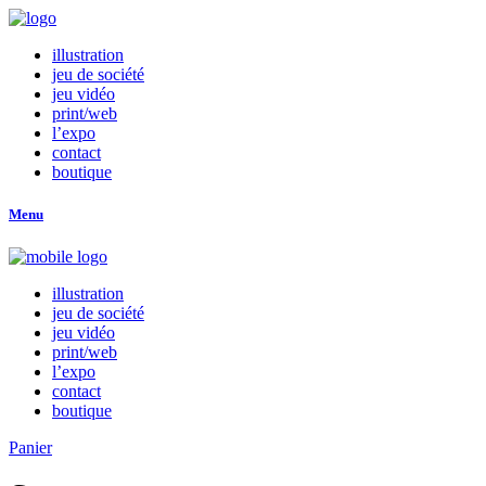
illustration
jeu de société
jeu vidéo
print/web
l’expo
contact
boutique
Menu
illustration
jeu de société
jeu vidéo
print/web
l’expo
contact
boutique
Panier